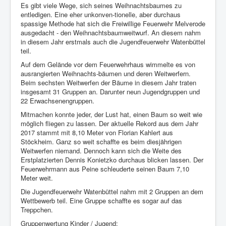
iserv
Es gibt viele Wege, sich seines Weihnachtsbaumes zu
entledigen. Eine eher unkonven-tionelle, aber durchaus
spassige Methode hat sich die Freiwillige Feuerwehr Melverode
ausgedacht - den Weihnachtsbaumweitwurf. An diesem nahm
in diesem Jahr erstmals auch die Jugendfeuerwehr Watenbüttel
teil.
Auf dem Gelände vor dem Feuerwehrhaus wimmelte es von
ausrangierten Weihnachts-bäumen und deren Weitwerfern.
Beim sechsten Weitwerfen der Bäume in diesem Jahr traten
insgesamt 31 Gruppen an. Darunter neun Jugendgruppen und
22 Erwachsenengruppen.
Mitmachen konnte jeder, der Lust hat, einen Baum so weit wie
möglich fliegen zu lassen. Der aktuelle Rekord aus dem Jahr
2017 stammt mit 8,10 Meter von Florian Kahlert aus
Stöckheim. Ganz so weit schaffte es beim diesjährigen
Weitwerfen niemand. Dennoch kann sich die Weite des
Erstplatzierten Dennis Konietzko durchaus blicken lassen. Der
Feuerwehrmann aus Peine schleuderte seinen Baum 7,10
Meter weit.
Die Jugendfeuerwehr Watenbüttel nahm mit 2 Gruppen an dem
Wettbewerb teil. Eine Gruppe schaffte es sogar auf das
Treppchen.
Gruppenwertung Kinder / Jugend: