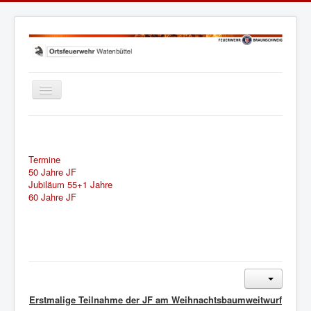
Navigation
an/aus
Startseite
Jugendfeuerwehr
Einsatzabteilung
Termine
Jugendfeuerwehr
50 Jahre JF
Jubiläum 55+1 Jahre
Kinderfeuerwehr
60 Jahre JF
Brandschutzerziehung
Erstmalige Teilnahme der JF am
Weihnachtsbaumweitwurf
Veranstaltungen
Downloads
LogIn
Erstmalige Teilnahme der JF am Weihnachtsbaumweitwurf