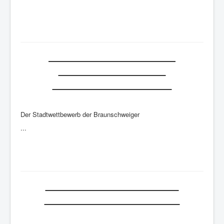
Stadtwettbewerb der
Jugendfeuerwehr Braunschweig
2025
Stadtwettbewerb der
Jugendfeuerwehr
Braunschweig 2025
Der Stadtwettbewerb der Braunschweiger
...
Dreifachtriumph beim
Jugendortspokal 2025
Dreifachtriumph beim
Jugendortspokal 2025